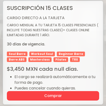
SUSCRIPCIÓN 15 CLASES
CARGO DIRECTO A LA TARJETA
CARGO MENSUAL A TU TARJETA 15 CLASES PRESENCIALES (
INCLUYE TODAS NUESTRAS CLASES)+ CLASES ONLINE
ILIMITADAS DURANTE 1 AÑO.
30
días de vigencia.
Soul Barre
Workout Soul
Beginner Barre
Barre ABS
Masterclass
Pilates
TRX
$
3,450
MXN
cada null días.
El cargo se realizará automáticamente a tu
forma de pago.
Puedes cancelar cuando quieras.
No hay ningún cargo por cancelación.
Comprar